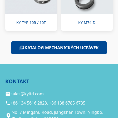
KY TYP 10R / 10T
KY M74-D
KATALOG MECHANICKÝCH UCPÁVEK
KONTAKT
sales@kyltd.com
+86 134 5616 2828, +86 138 6785 6735
No. 7 Mingshu Road, Jiangshan Town, Ningbo,