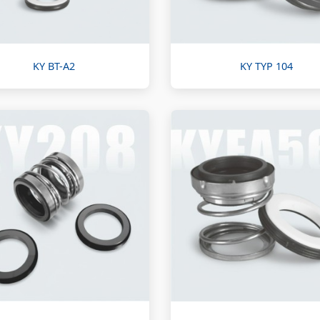
KY BT-A2
KY TYP 104